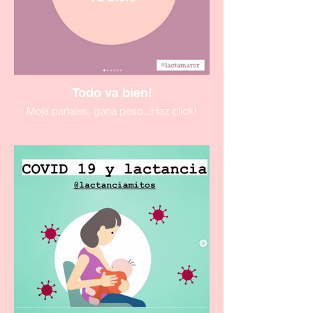
Todo va bien!
Moja pañales, gana peso...Haz click!