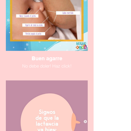
Buen agarre
No debe doler! Haz click!