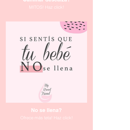
MITOS! Haz click!
No se llena?
Ofrece más teta! Haz click!