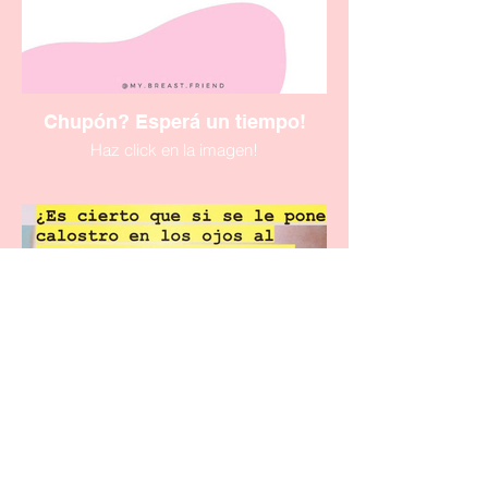
Chupón? Esperá un tiempo!
Haz click en la imagen!