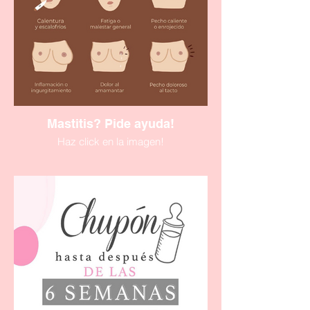
Mastitis? Pide ayuda!
Haz click en la imagen!